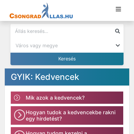
GYIK: Kedvencek
Mik azok a kedvencek?
Hogyan tudok a kedvencekbe rakni
egy hirdetést?
Hogyan tudom kezelni a