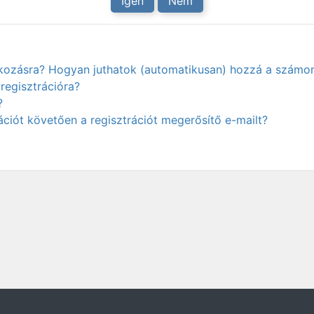
Igen
Nem
atkozásra? Hogyan juthatok (automatikusan) hozzá a számo
regisztrációra?
?
ciót követően a regisztrációt megerősítő e-mailt?