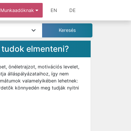
Munkaadóknak
EN
DE
 tudok elmenteni?
, önéletrajzot, motivációs levelet,
ja álláspályázataihoz, így nem
ormátumok valamelyikében lehetnek:
rdetők könnyedén meg tudják nyitni