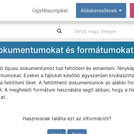
Ügyfélszolgálat
Álláskeresőknek
 dokumentumokat és formátumokat
típusú dokumentumot tud feltölteni és elmenteni: fényképet
tumokat. Ezeket a fájlokat később egyszerűen kiválaszthat
a feltölteni őket. A feltölthető dokumentumok az alábbi f
 A megfelelő formátum használata segít abban, hogy a hi
at.
Hasznosnak találta ezt az információt?