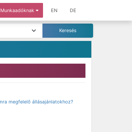
Munkaadóknak
EN
DE
mra megfelelő állásajánlatokhoz?