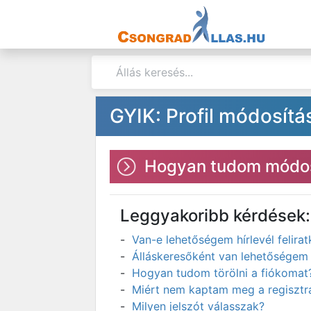
GYIK: Profil módosítá
Hogyan tudom módos
Leggyakoribb kérdések:
Van-e lehetőségem hírlevél felir
Álláskeresőként van lehetőségem 
Hogyan tudom törölni a fiókomat
Miért nem kaptam meg a regisztrá
Milyen jelszót válasszak?