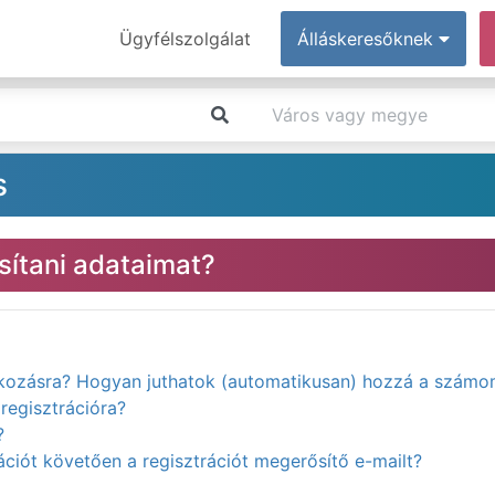
Ügyfélszolgálat
Álláskeresőknek
s
ítani adataimat?
atkozásra? Hogyan juthatok (automatikusan) hozzá a számo
regisztrációra?
?
ciót követően a regisztrációt megerősítő e-mailt?