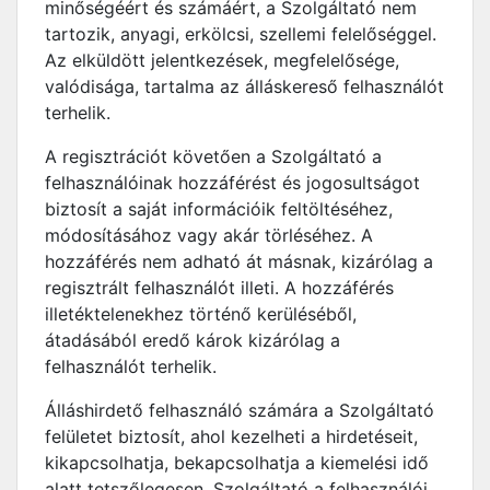
minőségéért és számáért, a Szolgáltató nem
tartozik, anyagi, erkölcsi, szellemi felelőséggel.
Az elküldött jelentkezések, megfelelősége,
valódisága, tartalma az álláskereső felhasználót
terhelik.
A regisztrációt követően a Szolgáltató a
felhasználóinak hozzáférést és jogosultságot
biztosít a saját információik feltöltéséhez,
módosításához vagy akár törléséhez. A
hozzáférés nem adható át másnak, kizárólag a
regisztrált felhasználót illeti. A hozzáférés
illetéktelenekhez történő kerüléséből,
átadásából eredő károk kizárólag a
felhasználót terhelik.
Álláshirdető felhasználó számára a Szolgáltató
felületet biztosít, ahol kezelheti a hirdetéseit,
kikapcsolhatja, bekapcsolhatja a kiemelési idő
alatt tetszőlegesen. Szolgáltató a felhasználói