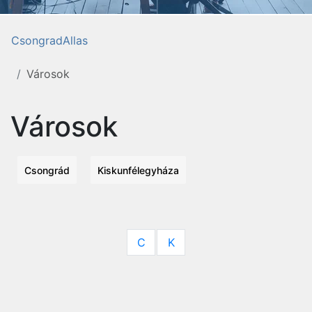
CsongradAllas
Városok
Városok
Csongrád
Kiskunfélegyháza
C
K